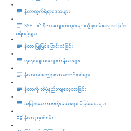
နီလာထွက်ရှိရာဒေသများ
SSEF ၏ နီလာကျောက်တွင်းများသို့ စူးစမ်းလေ့လာခြင်း
ခရီးစဉ်များ
နီလာ ပြုပြင်ပြောင်းလဲခြင်း
လူလုပ်ချက်ကျောက် နီလာများ
နီလာတွင်တွေ့ရသော အောင်းဝင်များ
နီလာကို သိပ္ပံနည်းကျလေ့လာခြင်း
အခြားသော ထပ်တိုးဖတ်စရာ၊ မှီငြမ်းစရာများ
နီလာ ဉာဏ်စမ်း