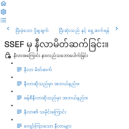
ပြီးခဲ့သော ပို့ချချက်
ပြီးဆုံးသည် နှင့် ရှေ့ဆက်ရန်
SSEF မှ နီလာမိတ်ဆက်ခြင်း။
နီလာအကြောင်း နားလည်သဘောပေါက်ခြင်း
နီလာ မိတ်ဆက်
နီလာဆိုသည်မှာ အဘယ်နည်း။
ဖန်စီနီလာဆိုသည်မှာ အဘယ်နည်း။
နီလာ၏ သမိုင်းကြောင်း
ကျော်ကြားသော နီလာများ