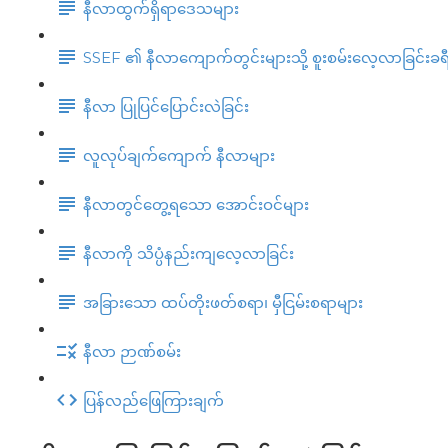
နီလာထွက်ရှိရာဒေသများ
SSEF ၏ နီလာကျောက်တွင်းများသို့ စူးစမ်းလေ့လာခြင်းခရီ
နီလာ ပြုပြင်ပြောင်းလဲခြင်း
လူလုပ်ချက်ကျောက် နီလာများ
နီလာတွင်တွေ့ရသော အောင်းဝင်များ
နီလာကို သိပ္ပံနည်းကျလေ့လာခြင်း
အခြားသော ထပ်တိုးဖတ်စရာ၊ မှီငြမ်းစရာများ
နီလာ ဉာဏ်စမ်း
ပြန်လည်ဖြေကြားချက်