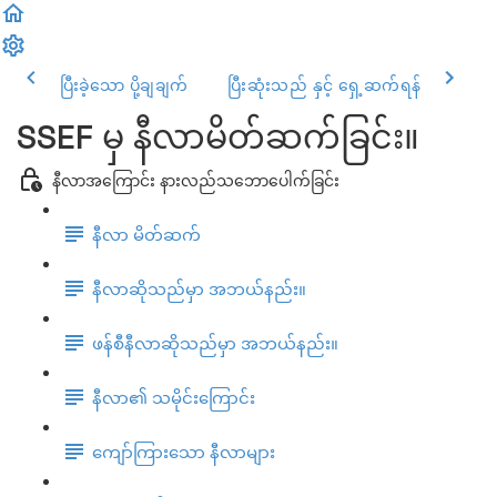
ပြီးခဲ့သော ပို့ချချက်
ပြီးဆုံးသည် နှင့် ရှေ့ဆက်ရန်
SSEF မှ နီလာမိတ်ဆက်ခြင်း။
နီလာအကြောင်း နားလည်သဘောပေါက်ခြင်း
နီလာ မိတ်ဆက်
နီလာဆိုသည်မှာ အဘယ်နည်း။
ဖန်စီနီလာဆိုသည်မှာ အဘယ်နည်း။
နီလာ၏ သမိုင်းကြောင်း
ကျော်ကြားသော နီလာများ